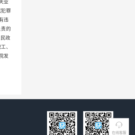
失业
成犯罪
有违
负责的
人民政
职工、
院发
在线客服