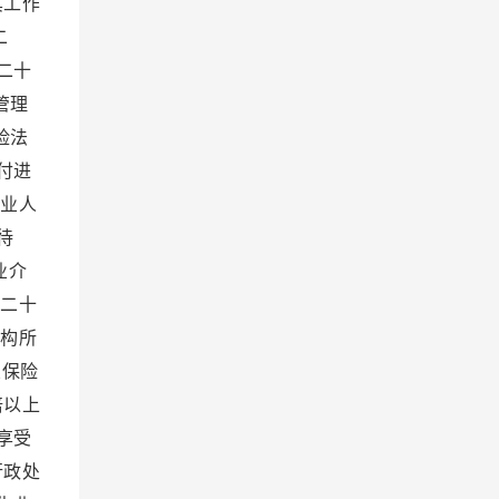
其工作
二
二十
管理
险法
付进
业人
待
业介
二十
机构所
业保险
倍以上
享受
行政处