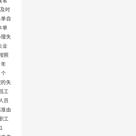
或者
及时
名单自
本单
办理失
失业
按照
０年
４个
取的失
低工
人员
标准由
职工
１