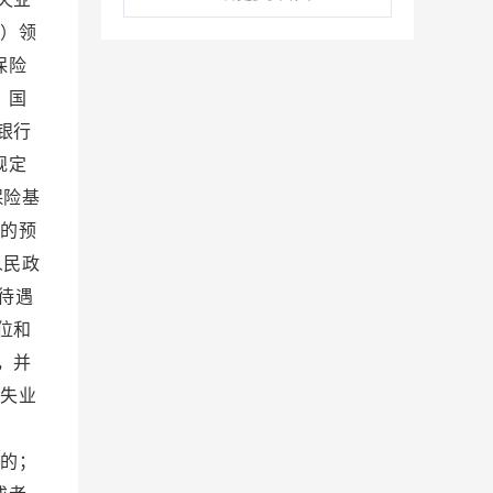
）领
保险
）国
银行
规定
保险基
的预
人民政
待遇
位和
，并
失业
遇：
的；